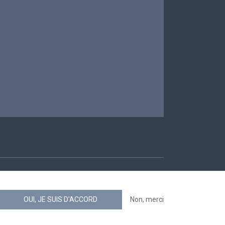
ccessibilité
OUI, JE SUIS D'ACCORD
Non, merci
news.belgium flux RSS