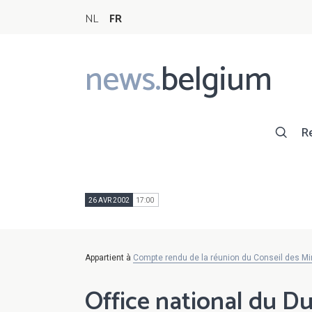
NL
FR
news.
belgium
Main
navigation
R
26 AVR 2002
17:00
Appartient à
Compte rendu de la réunion du Conseil des Min
Office national du Du