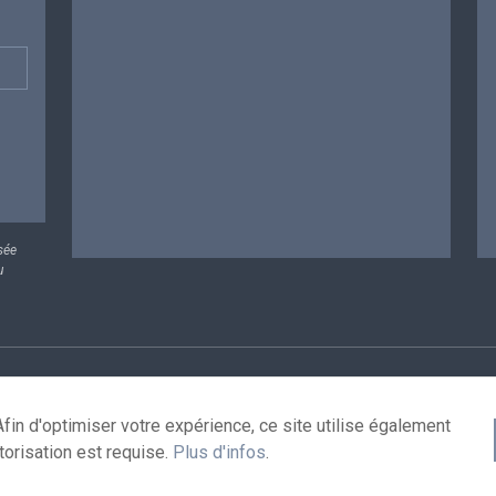
sée
u
rsonnelles
Conditions de réutilisation
Contactez-nous
A
fin d'optimiser votre expérience, ce site utilise également
torisation est requise.
Plus d'infos
.