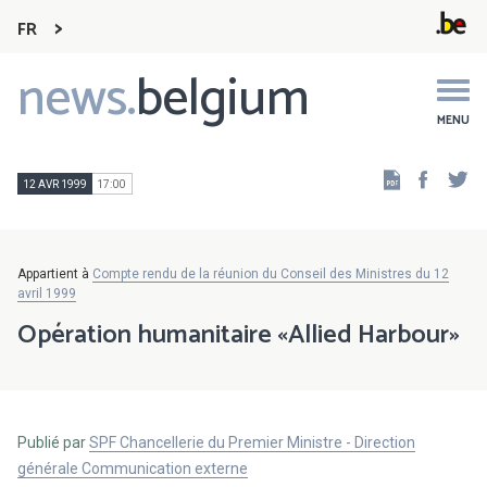
FR
news.
belgium
Main
navigation
MENU
Faceb
Tw
12 AVR 1999
17:00
Appartient à
Compte rendu de la réunion du Conseil des Ministres du 12
avril 1999
Opération humanitaire «Allied Harbour»
Publié par
SPF Chancellerie du Premier Ministre - Direction
générale Communication externe