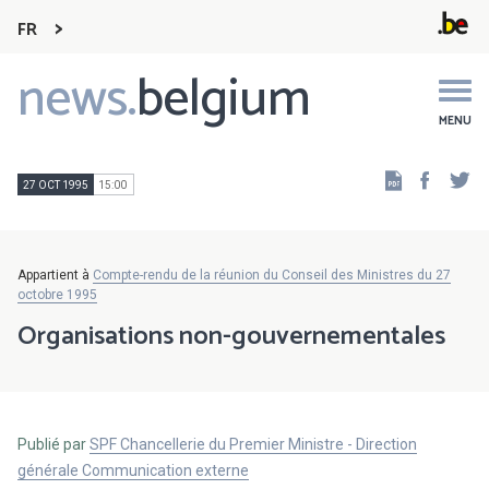
FR
news.
belgium
Main
navigation
MENU
Faceb
Tw
27 OCT 1995
15:00
Appartient à
Compte-rendu de la réunion du Conseil des Ministres du 27
octobre 1995
Organisations non-gouvernementales
Publié par
SPF Chancellerie du Premier Ministre - Direction
générale Communication externe