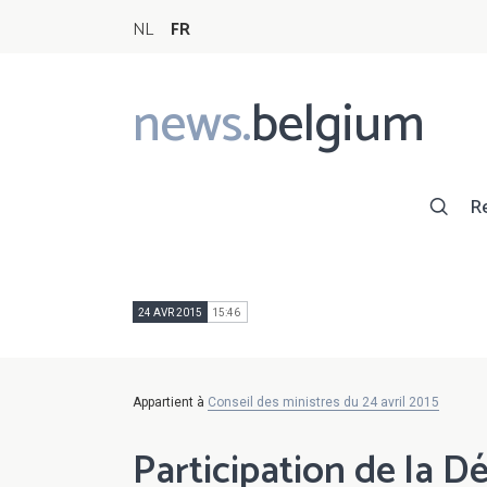
NL
FR
news.
belgium
Main
navigation
R
24 AVR 2015
15:46
Appartient à
Conseil des ministres du 24 avril 2015
Participation de la D