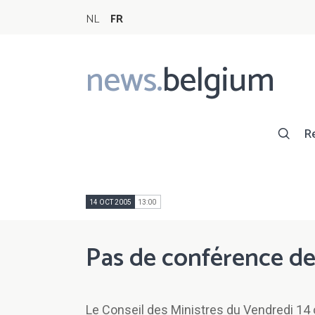
NL
FR
news.
belgium
Main
navigation
R
14 OCT 2005
13:00
Pas de conférence de
Le Conseil des Ministres du Vendredi 14