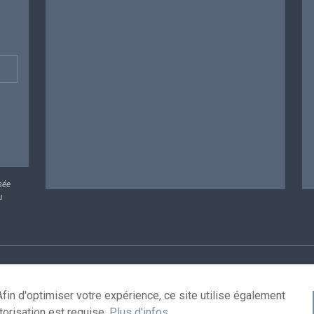
sée
u
rsonnelles
Conditions de réutilisation
Contactez-nous
A
fin d'optimiser votre expérience, ce site utilise également
torisation est requise.
Plus d'infos
.