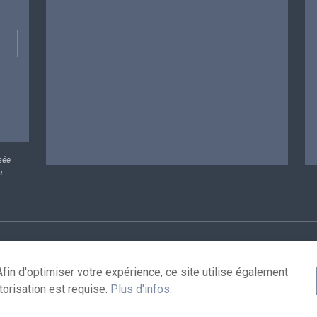
sée
u
rsonnelles
Conditions de réutilisation
Contactez-nous
A
fin d'optimiser votre expérience, ce site utilise également
torisation est requise.
Plus d'infos
.