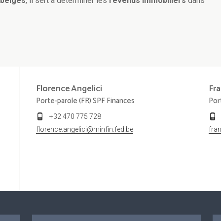
 belges
, il sert à déterminer les
revenus immobiliers
dans
Florence
Angelici
Fra
Porte-parole (FR) SPF Finances
Por
+32 470 775 728
florence.angelici@minfin.fed.be
fra