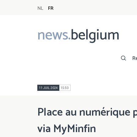
NL
FR
news.
belgium
Main
navigation
R
11 JUIL 2024
15:50
Place au numérique p
via MyMinfin