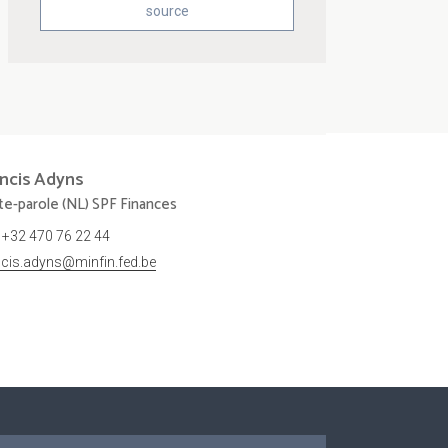
source
ncis
Adyns
te-parole (NL) SPF Finances
+32 470 76 22 44
ncis.adyns@minfin.fed.be