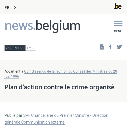
FR
news.
belgium
Main
navigation
MENU
Faceb
Tw
28 JUIN 1996
17:00
Appartient à
Compte rendu de la réunion du Conseil des Ministres du 28
juin 1996
Plan d'action contre le crime organisé
Publié par
SPF Chancellerie du Premier Ministre - Direction
générale Communication externe