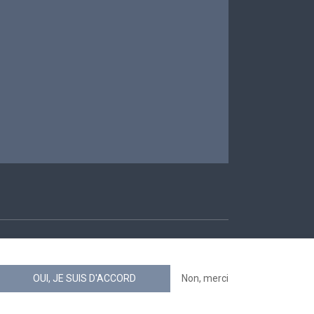
ccessibilité
OUI, JE SUIS D'ACCORD
Non, merci
news.belgium flux RSS