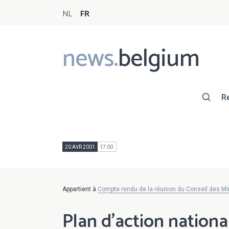
NL
FR
news.
belgium
Main
navigation
R
20 AVR 2001
17:00
Appartient à
Compte rendu de la réunion du Conseil des Min
Plan d'action nationa