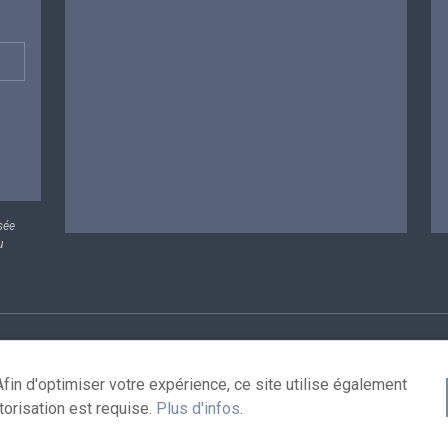
sée
u
rsonnelles
Conditions de réutilisation
Contactez-nous
A
fin d'optimiser votre expérience, ce site utilise également
torisation est requise.
Plus d'infos
.