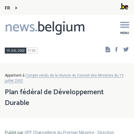
FR
news.
belgium
Main
navigation
MENU
Faceb
Tw
19 JUIL 2002
17:00
Appartient à
Compte rendu de la réunion du Conseil des Ministres du 19
juillet 2002
Plan fédéral de Développement
Durable
Publié par
SPF Chancellerie du Premier Ministre - Direction