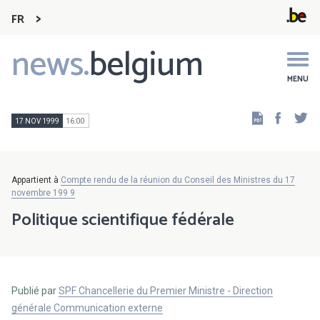
FR
news.
belgium
Main
navigation
MENU
Faceb
Tw
17 NOV 1999
16:00
Appartient à
Compte rendu de la réunion du Conseil des Ministres du 17
novembre 199 9
Politique scientifique fédérale
Publié par
SPF Chancellerie du Premier Ministre - Direction
générale Communication externe