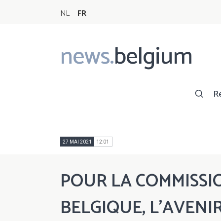
NL
FR
news.
belgium
Main
navigation
R
27 MAI 2021
12:01
POUR LA COMMISSI
BELGIQUE, L’AVENIR,