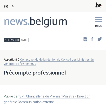
FR
news.
belgium
Main
navigation
MENU
Faceb
Tw
11 FÉV 2000
16:00
Appartient à
Compte rendu de la réunion du Conseil des Ministres du
vendredi 11 fév rier 2000
Précompte professionnel
Publié par
SPF Chancellerie du Premier Ministre - Direction
générale Communication externe