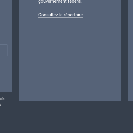
gouvernement fédéral.
Consultez le répertoire
sée
u