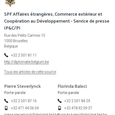
SPF Affaires étrangères, Commerce extérieur et
Coopération au Développement - Service de presse
(P&C/P)
Rue des Petits Carmes 15
1000 Bruxelles
Belgique
+32 2 501 81 11
http://diplomatie.belgium.be
Tous les articles de cette source
Pierre
Steverlynck
Florinda
Baleci
Porte-parole
Porte-parole
+32 2 501 87 16
+32 2 501 84 29
+32 471 44 06 04
+32 478 92 09 37
pierre.steverlynck@diplobel.fed.be
florinda.baleci@diplobel.fed.be