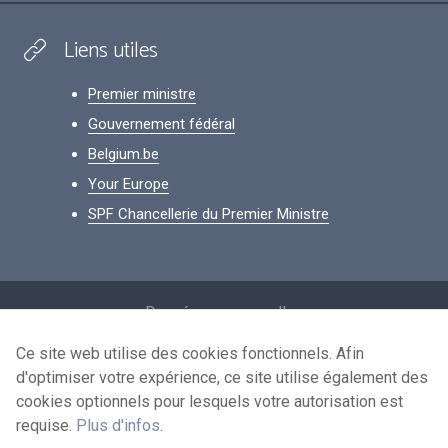
Liens utiles
Premier ministre
Gouvernement fédéral
Belgium.be
Your Europe
SPF Chancellerie du Premier Ministre
Footer
Données personnelles
Conditions de réutilisation
Ce site web utilise des cookies fonctionnels. Afin
d'optimiser votre expérience, ce site utilise également des
Contactez-nous
cookies optionnels pour lesquels votre autorisation est
Accessibilité
requise.
Plus d'infos
.