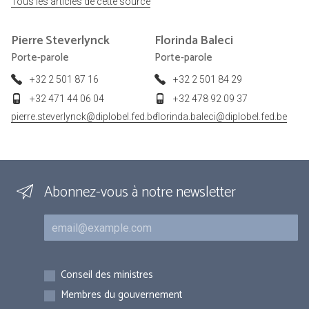
Tous les articles de cette source
Pierre
Steverlynck
Florinda
Baleci
Porte-parole
Porte-parole
+32 2 501 87 16
+32 2 501 84 29
+32 471 44 06 04
+32 478 92 09 37
pierre.steverlynck@diplobel.fed.be
florinda.baleci@diplobel.fed.be
Abonnez-vous à notre newsletter
Courriel
Inscriptions
Conseil des ministres
Membres du gouvernement