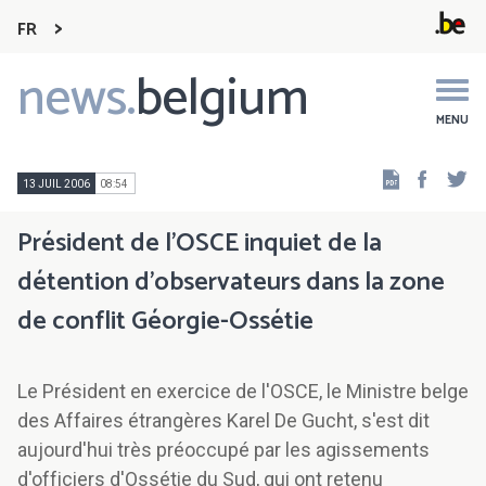
FR
news.
belgium
Main
navigation
MENU
Faceb
Tw
13 JUIL 2006
08:54
Président de l'OSCE inquiet de la
détention d'observateurs dans la zone
de conflit Géorgie-Ossétie
Le Président en exercice de l'OSCE, le Ministre belge
des Affaires étrangères Karel De Gucht, s'est dit
aujourd'hui très préoccupé par les agissements
d'officiers d'Ossétie du Sud, qui ont retenu