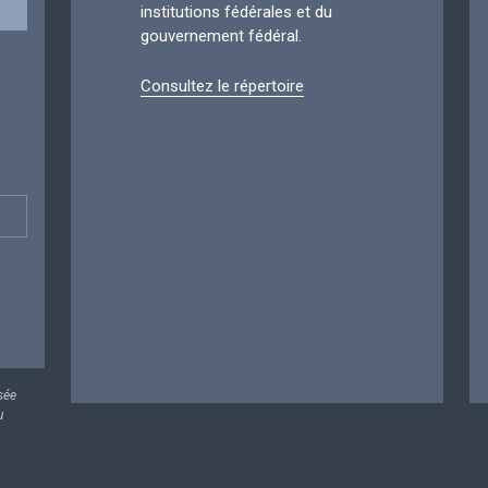
institutions fédérales et du
gouvernement fédéral.
Consultez le répertoire
sée
u