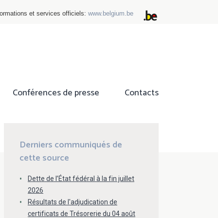
ormations et services officiels:
www.belgium.be
Conférences de presse
Contacts
ok
tter
Derniers communiqués de
cette source
Dette de l’État fédéral à la fin juillet
2026
Résultats de l'adjudication de
certificats de Trésorerie du 04 août