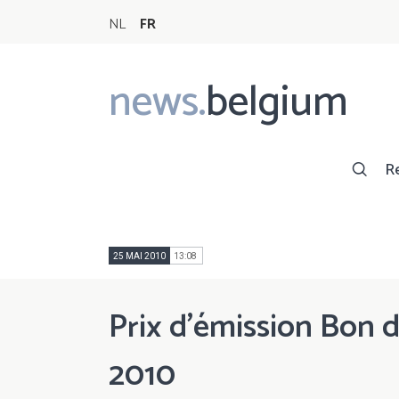
NL
FR
news.
belgium
Main
navigation
R
25 MAI 2010
13:08
Prix d'émission Bon d
2010