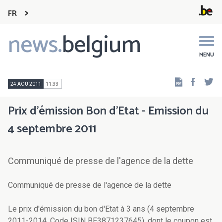
FR
news.
belgium
Main
navigation
MENU
Faceb
Tw
24 AOÛ 2011
11:33
Prix d'émission Bon d'Etat - Emission du
4 septembre 2011
Communiqué de presse de l'agence de la dette
Communiqué de presse de l'agence de la dette
Le prix d'émission du bon d'Etat à 3 ans (4 septembre
2011-2014, Code ISIN BE3871237645), dont le coupon est