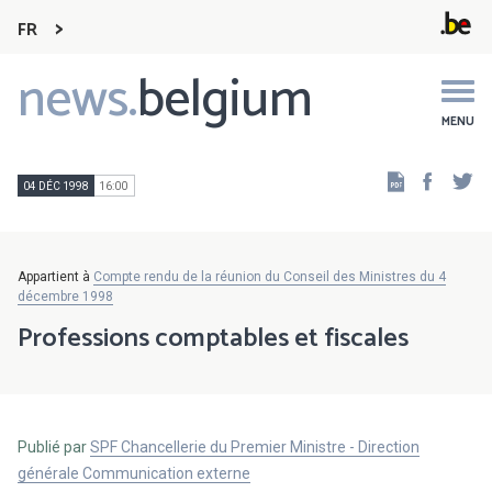
FR
news.
belgium
Main
navigation
MENU
Faceb
Tw
04 DÉC 1998
16:00
Appartient à
Compte rendu de la réunion du Conseil des Ministres du 4
décembre 1998
Professions comptables et fiscales
Publié par
SPF Chancellerie du Premier Ministre - Direction
générale Communication externe