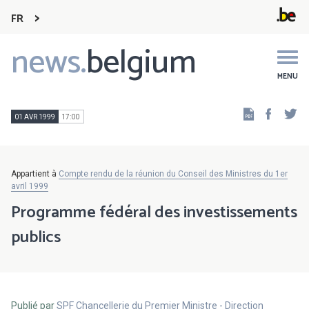
FR
news.
belgium
Main
navigation
MENU
Faceb
Tw
01 AVR 1999
17:00
Appartient à
Compte rendu de la réunion du Conseil des Ministres du 1er
avril 1999
Programme fédéral des investissements
publics
Publié par
SPF Chancellerie du Premier Ministre - Direction