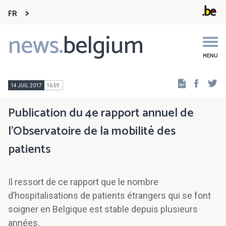
FR
news.
belgium
Main
navigation
MENU
Faceb
Tw
14 JUIL 2017
16:59
Publication du 4e rapport annuel de
l’Observatoire de la mobilité des
patients
Il ressort de ce rapport que le nombre
d’hospitalisations de patients étrangers qui se font
soigner en Belgique est stable depuis plusieurs
années.