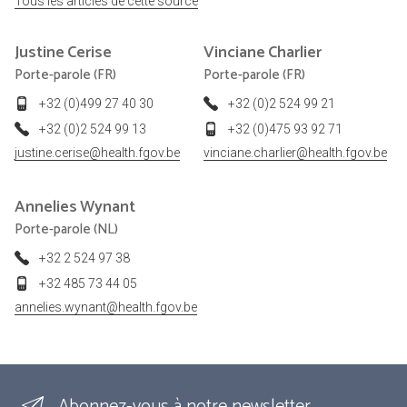
Tous les articles de cette source
Justine
Cerise
Vinciane
Charlier
Porte-parole (FR)
Porte-parole (FR)
+32 (0)499 27 40 30
+32 (0)2 524 99 21
+32 (0)2 524 99 13
+32 (0)475 93 92 71
justine.cerise@health.fgov.be
vinciane.charlier@health.fgov.be
Annelies
Wynant
Porte-parole (NL)
+32 2 524 97 38
+32 485 73 44 05
annelies.wynant@health.fgov.be