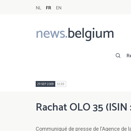
NL
FR
EN
news.
belgium
Main
navigation
R
29 SEP 2009
12:20
Rachat OLO 35 (ISIN
Communiqué de presse de l'Agence de la