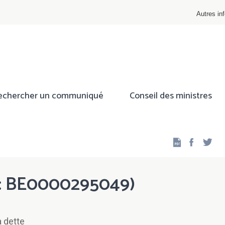
Autres inf
echercher un communiqué
Conseil des ministres
Facebo
Twi
 : BE0000295049)
 dette