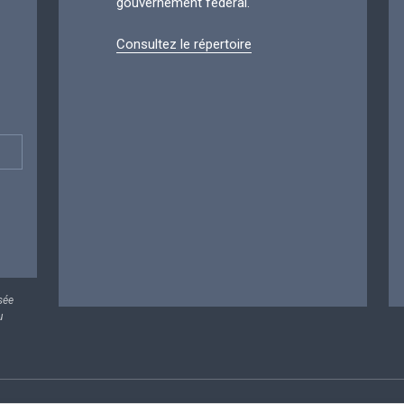
gouvernement fédéral.
Consultez le répertoire
sée
u