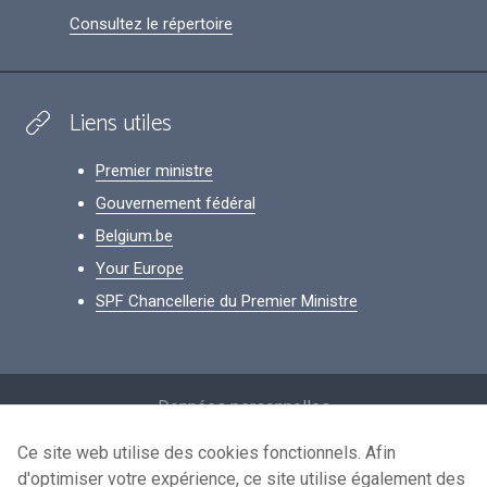
Consultez le répertoire
Liens utiles
Premier ministre
Gouvernement fédéral
Belgium.be
Your Europe
SPF Chancellerie du Premier Ministre
Footer
Données personnelles
Conditions de réutilisation
Ce site web utilise des cookies fonctionnels. Afin
d'optimiser votre expérience, ce site utilise également des
Contactez-nous