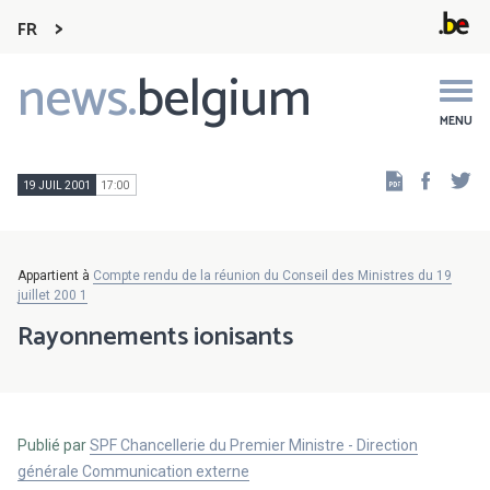
FR
news.
belgium
Main
navigation
MENU
Faceb
Tw
19 JUIL 2001
17:00
Appartient à
Compte rendu de la réunion du Conseil des Ministres du 19
juillet 200 1
Rayonnements ionisants
Publié par
SPF Chancellerie du Premier Ministre - Direction
générale Communication externe