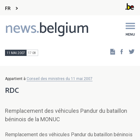
FR
news.
belgium
Main
navigation
MENU
Faceb
Tw
11 MAI 2007
17:08
Appartient à
Conseil des ministres du 11 mai 2007
RDC
Remplacement des véhicules Pandur du bataillon
béninois de la MONUC
Remplacement des véhicules Pandur du bataillon béninois