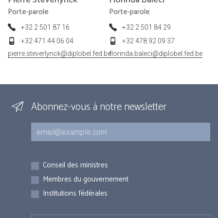
Pierre
Steverlynck
Florinda
Baleci
Porte-parole
Porte-parole
+32 2 501 87 16
+32 2 501 84 29
+32 471 44 06 04
+32 478 92 09 37
pierre.steverlynck@diplobel.fed.be
florinda.baleci@diplobel.fed.be
Abonnez-vous à notre newsletter
Courriel
Inscriptions
Conseil des ministres
Membres du gouvernement
Institutions fédérales