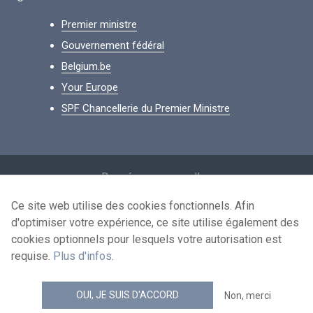
Premier ministre
Gouvernement fédéral
Belgium.be
Your Europe
SPF Chancellerie du Premier Ministre
Footer
Données personnelles
Conditions de réutilisation
Ce site web utilise des cookies fonctionnels. Afin
d'optimiser votre expérience, ce site utilise également des
Contactez-nous
cookies optionnels pour lesquels votre autorisation est
Accessibilité
requise.
Plus d'infos
.
news.belgium flux RSS
OUI, JE SUIS D'ACCORD
Non, merci
© 2026 - news.belgium.be