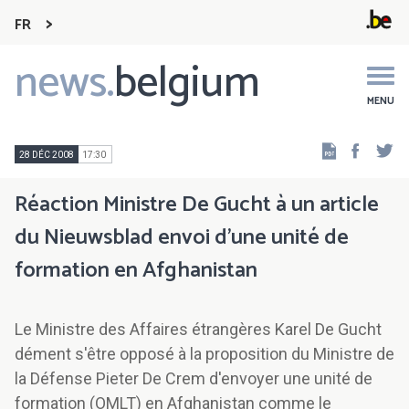
FR
news.
belgium
Main
navigation
MENU
Faceb
Tw
28 DÉC 2008
17:30
Réaction Ministre De Gucht à un article
du Nieuwsblad envoi d'une unité de
formation en Afghanistan
Le Ministre des Affaires étrangères Karel De Gucht
dément s'être opposé à la proposition du Ministre de
la Défense Pieter De Crem d'envoyer une unité de
formation (OMLT) en Afghanistan comme le