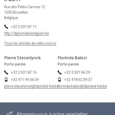
Rue des Petits Carmes 15
1000 Bruxelles
Belgique
+32 2 501 81 11
http://diplomatie.belgium.be
Tous les articles de cette source
Pierre
Steverlynck
Florinda
Baleci
Porte-parole
Porte-parole
+32 2 501 87 16
+32 2 501 84 29
+32 471 44 06 04
+32 478 92 09 37
pierre.steverlynck@diplobel.fed.be
florinda.baleci@diplobel.fed.be
Abonnez-vous à notre newsletter