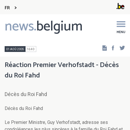
FR
news.
belgium
Main
navigation
MENU
Faceb
Tw
01 AOÛ 2005
16:40
Réaction Premier Verhofstadt - Décès
du Roi Fahd
Décès du Roi Fahd
Décès du Roi Fahd
Le Premier Ministre, Guy Verhofstadt, adresse ses
condoléances les plus sincères à la famille du Roi Fahd et