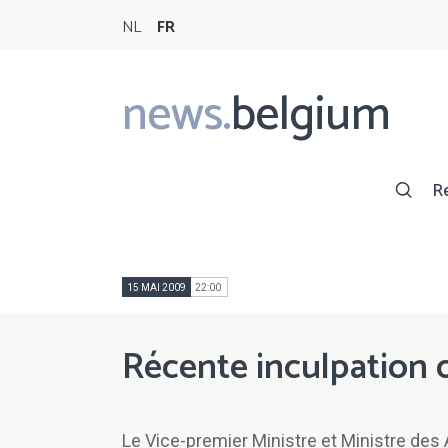
NL
FR
news.
belgium
Main
navigation
R
15 MAI 2009
22:00
Récente inculpation
Le Vice-premier Ministre et Ministre de