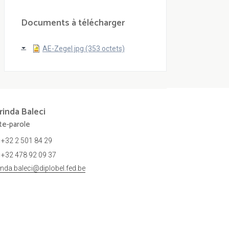
Documents à télécharger
AE-Zegel.jpg (353 octets)
rinda
Baleci
te-parole
+32 2 501 84 29
+32 478 92 09 37
rinda.baleci@diplobel.fed.be