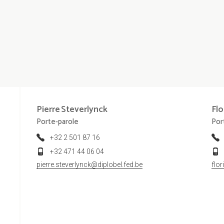
Pierre
Steverlynck
Flo
Porte-parole
Por
+32 2 501 87 16
+32 471 44 06 04
pierre.steverlynck@diplobel.fed.be
flo