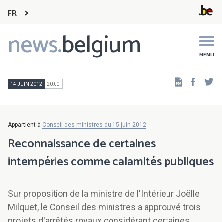
FR
news.
belgium
Main
navigation
MENU
Faceb
Tw
14 JUIN 2012
20:00
Appartient à
Conseil des ministres du 15 juin 2012
Reconnaissance de certaines
intempéries comme calamités publiques
Sur proposition de la ministre de l'Intérieur Joëlle
Milquet, le Conseil des ministres a approuvé trois
projets d'arrêtés royaux considérant certaines