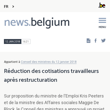
FR
news.
belgium
Main
navigation
MENU
Faceb
Tw
12 JAN 2018
16:21
Appartient à
Conseil des ministres du 12 janvier 2018
Réduction des cotisations travailleurs
après restructuration
Sur proposition du ministre de l'Emploi Kris Peeters
et de la ministre des Affaires sociales Maggie De
Block, le Conseil des ministres a approuvé un projet