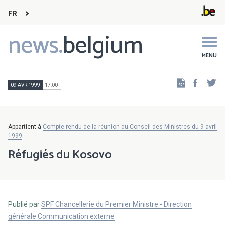
FR
news.
belgium
Main
navigation
MENU
Faceb
Tw
09 AVR 1999
17:00
Appartient à
Compte rendu de la réunion du Conseil des Ministres du 9 avril
1999
Réfugiés du Kosovo
Publié par
SPF Chancellerie du Premier Ministre - Direction
générale Communication externe