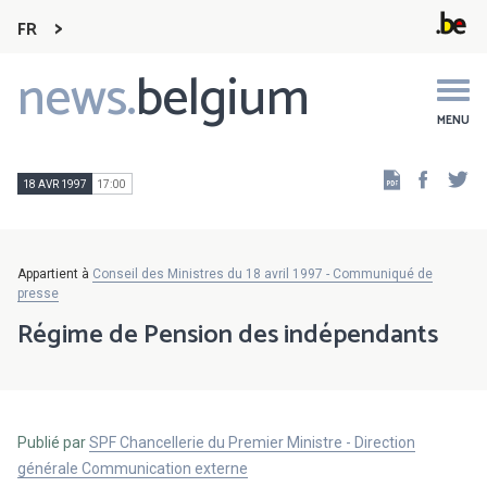
FR
news.
belgium
Main
navigation
MENU
Faceb
Tw
18 AVR 1997
17:00
Appartient à
Conseil des Ministres du 18 avril 1997 - Communiqué de
presse
Régime de Pension des indépendants
Publié par
SPF Chancellerie du Premier Ministre - Direction
générale Communication externe