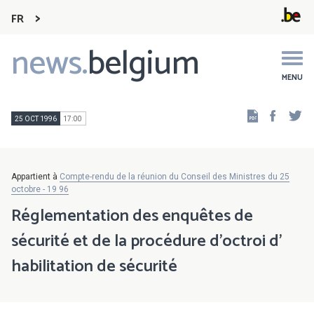
FR
news.
belgium
Main
navigation
MENU
Faceb
Tw
25 OCT 1996
17:00
Appartient à
Compte-rendu de la réunion du Conseil des Ministres du 25
octobre - 19 96
Réglementation des enquêtes de
sécurité et de la procédure d'octroi d'
habilitation de sécurité