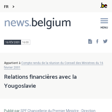
FR
news.
belgium
Main
navigation
MENU
Faceb
Tw
16 FÉV 2001
16:00
Appartient à
Compte rendu de la réunion du Conseil des Ministres du 16
février 2001
Relations financières avec la
Yougoslavie
Publié par
SPF Chancellerie du Premier Ministre - Direction