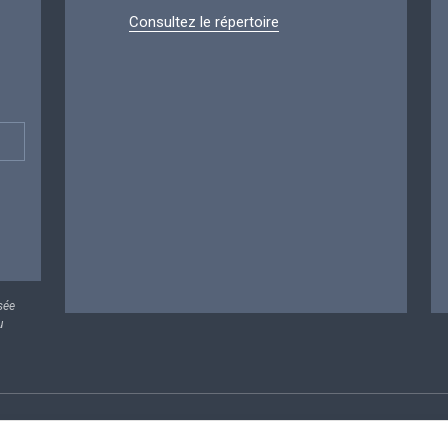
Consultez le répertoire
sée
u
rsonnelles
Conditions de réutilisation
Contactez-nous
A