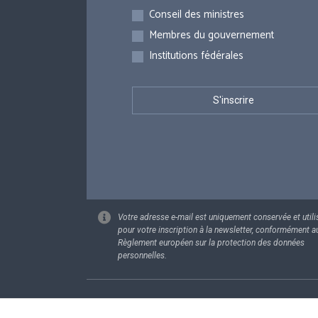
Inscriptions
Conseil des ministres
Membres du gouvernement
Institutions fédérales
Votre adresse e-mail est uniquement conservée et utili
pour votre inscription à la newsletter, conformément a
Règlement européen sur la protection des données
personnelles.
Footer
Données pe