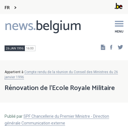
FR
news.
belgium
Main
navigation
MENU
Faceb
Tw
26 JAN 1996
16:00
Appartient à
Compte rendu de la réunion du Conseil des Ministres du 26
janvier 1996
Rénovation de l'Ecole Royale Militaire
Publié par
SPF Chancellerie du Premier Ministre - Direction
générale Communication externe