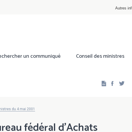
Autres inf
echercher un communiqué
Conseil des ministres
Facebo
Twi
nistres du 4 mai 2001
reau fédéral d'Achats