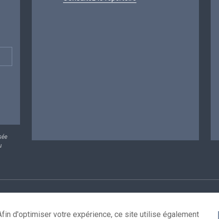
sée
u
rsonnelles
Conditions de réutilisation
Contactez-nous
A
fin d'optimiser votre expérience, ce site utilise également