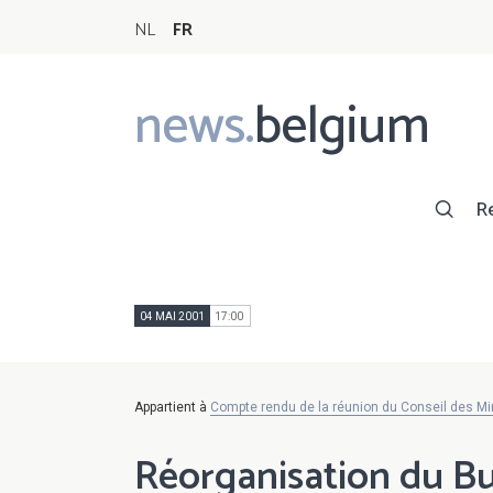
NL
FR
news.
belgium
Main
navigation
R
04 MAI 2001
17:00
Appartient à
Compte rendu de la réunion du Conseil des Mi
Réorganisation du Bu