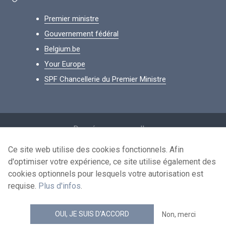
Premier ministre
Gouvernement fédéral
Belgium.be
Your Europe
SPF Chancellerie du Premier Ministre
Footer
Données personnelles
Conditions de réutilisation
Ce site web utilise des cookies fonctionnels. Afin
d'optimiser votre expérience, ce site utilise également des
Contactez-nous
cookies optionnels pour lesquels votre autorisation est
Accessibilité
requise.
Plus d'infos
.
news.belgium flux RSS
OUI, JE SUIS D'ACCORD
Non, merci