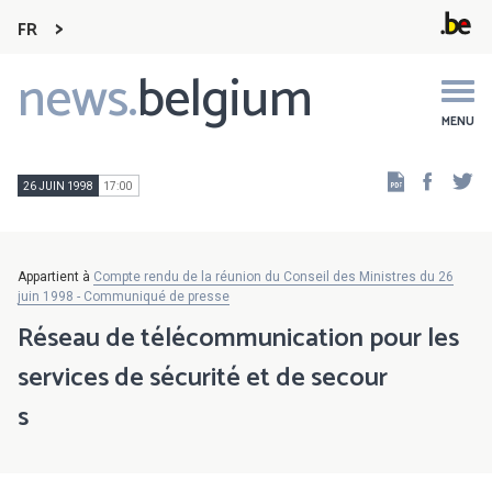
FR
news.
belgium
Main
navigation
MENU
Faceb
Tw
26 JUIN 1998
17:00
Appartient à
Compte rendu de la réunion du Conseil des Ministres du 26
juin 1998 - Communiqué de presse
Réseau de télécommunication pour les
services de sécurité et de secour
s