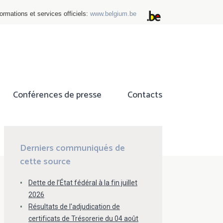
ormations et services officiels:
www.belgium.be
Conférences de presse
Contacts
ok
tter
Derniers communiqués de
cette source
Dette de l’État fédéral à la fin juillet
2026
Résultats de l'adjudication de
certificats de Trésorerie du 04 août