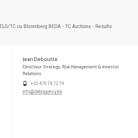
v BELG/TC ou Bloomberg BEDA - TC Auctions - Results.
Jean
Deboutte
Directeur Strategy, Risk Management & Investor
Relations
+32 470 74 72 79
info@debtagency.be