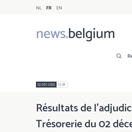
NL
FR
EN
news.
belgium
Main
navigation
R
02 DÉC 2025
12:09
Résultats de l'adjudic
Trésorerie du 02 dé