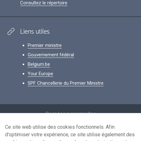
Consultez le répertoire
Liens utiles
Premier ministre
Gouvernement fédéral
Belgium.be
Your Europe
SPF Chancellerie du Premier Ministre
Footer
Données personnelles
Conditions de réutilisation
Ce site web utilise des cookies fonctionnels. Afin
d'optimiser votre expérience, ce site utilise également des
Contactez-nous