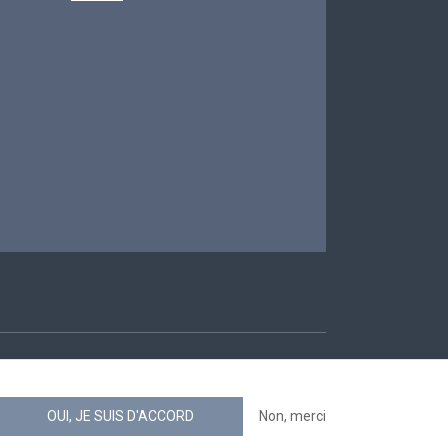
ccessibilité
OUI, JE SUIS D'ACCORD
Non, merci
news.belgium flux RSS