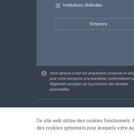
Institutions fédérales
Votre adresse e-mail est uniquement conservée et utili
pour votre inscription à la newsletter, conformément a
Règlement européen sur la protection des données
personnelles.
Footer
Données pe
Ce site web utilise des cookies fonctionnels. A
des cookies optionnels pour lesquels votre au
© 2026 - news.belgium.be