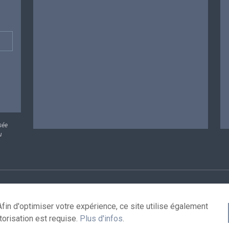
sée
u
rsonnelles
Conditions de réutilisation
Contactez-nous
A
fin d'optimiser votre expérience, ce site utilise également
torisation est requise.
Plus d'infos
.