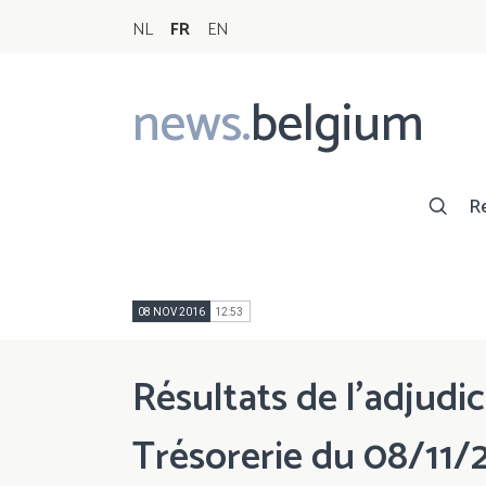
NL
FR
EN
news.
belgium
Main
navigation
R
08 NOV 2016
12:53
Résultats de l'adjudic
Trésorerie du 08/11/