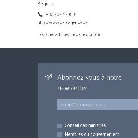
Belgique
+32 257 47080
http://www.debtagency.be
Tous les articles de cette source
Abonnez-vous à notre
newsletter
Courriel
Inscriptions
Conseil des ministres
Membres du gouvernement