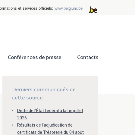
ormations et services officiels:
www.belgium.be
Conférences de presse
Contacts
ok
tter
Derniers communiqués de
cette source
Dette de l’État fédéral à la fin juillet
2026
Résultats de l'adjudication de
certificats de Trésorerie du 04 août