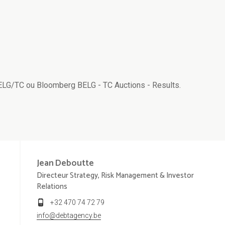
BELG/TC ou Bloomberg BELG - TC Auctions - Results.
Jean
Deboutte
Directeur Strategy, Risk Management & Investor
Relations
+32 470 74 72 79
info@debtagency.be