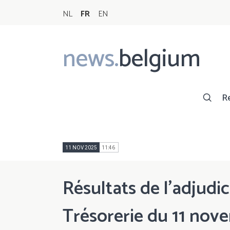
NL
FR
EN
news.
belgium
Main
navigation
R
11 NOV 2025
11:46
Résultats de l'adjudic
Trésorerie du 11 nov