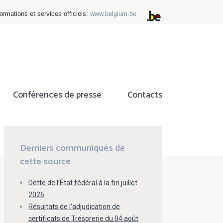
ormations et services officiels:
www.belgium.be
Conférences de presse
Contacts
ok
tter
Derniers communiqués de
cette source
Dette de l’État fédéral à la fin juillet
2026
Résultats de l'adjudication de
certificats de Trésorerie du 04 août