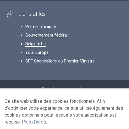
Liens utiles
Premier ministre
Gouvernement fédéral
Belgium.be
Your Europe
SPF Chancellerie du Premier Ministre
Footer
Données personnelles
Conditions de réutilisation
Ce site web utilise des cookies fonctionnels. Afin
d'optimiser votre expérience, ce site utilise également des
Contactez-nous
cookies optionnels pour lesquels votre autorisation est
Accessibilité
requise.
Plus d'infos
.