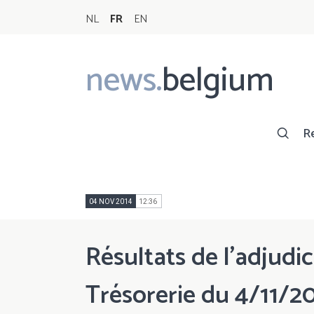
NL
FR
EN
news.
belgium
Main
navigation
R
04 NOV 2014
12:36
Résultats de l'adjudic
Trésorerie du 4/11/2