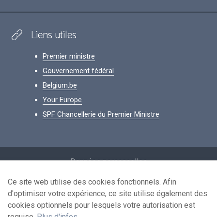
Liens utiles
Premier ministre
Gouvernement fédéral
Belgium.be
Your Europe
SPF Chancellerie du Premier Ministre
Footer
Données personnelles
Conditions de réutilisation
Ce site web utilise des cookies fonctionnels. Afin
d'optimiser votre expérience, ce site utilise également des
Contactez-nous
cookies optionnels pour lesquels votre autorisation est
Accessibilité
requise.
Plus d'infos
.