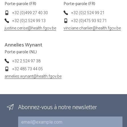
Porte-parole (FR)
Porte-parole (FR)
+32 (0)499 27 40 30
+32 (0)2 524 99 21
+32 (0)2 524 99 13
+32 (0)475 93 92 71
justine.cerise@health.fgov.be
vinciane.charlier@health.fgov.be
Annelies
Wynant
Porte-parole (NL)
+32 2 524 97 38
+32 485 73 44 05
annelies.wynant@health.fgov.be
Abonnez-vous à notre newsletter
Courriel