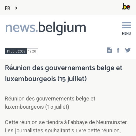
FR
news.
belgium
Main
navigation
MENU
Faceb
Tw
11 JUIL 2005
19:20
Réunion des gouvernements belge et
luxembourgeois (15 juillet)
Réunion des gouvernements belge et
luxembourgeois (15 juillet)
Cette réunion se tiendra à l'abbaye de Neumünster.
Les journalistes souhaitant suivre cette réunion,