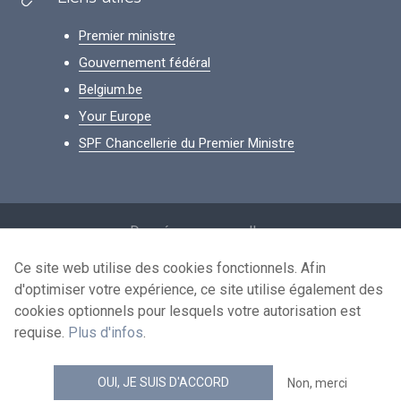
Premier ministre
Gouvernement fédéral
Belgium.be
Your Europe
SPF Chancellerie du Premier Ministre
Footer
Données personnelles
Conditions de réutilisation
Ce site web utilise des cookies fonctionnels. Afin
d'optimiser votre expérience, ce site utilise également des
Contactez-nous
cookies optionnels pour lesquels votre autorisation est
Accessibilité
requise.
Plus d'infos
.
news.belgium flux RSS
OUI, JE SUIS D'ACCORD
Non, merci