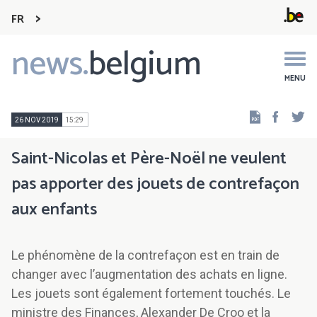
FR
news.
belgium
Main
navigation
MENU
Faceb
Tw
26 NOV 2019
15:29
Saint-Nicolas et Père-Noël ne veulent
pas apporter des jouets de contrefaçon
aux enfants
Le phénomène de la contrefaçon est en train de
changer avec l’augmentation des achats en ligne.
Les jouets sont également fortement touchés. Le
ministre des Finances, Alexander De Croo et la