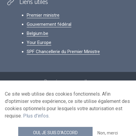
Liens utiles
Premier ministre
Gouvernement fédéral
Belgium.be
Your Europe
SPF Chancellerie du Premier Ministre
Footer
Données personnelles
Conditions de réutilisation
Ce site web utilise des cookies fonctionnels. Afin
d'optimiser votre expérience, ce site utilise également des
Contactez-nous
cookies optionnels pour lesquels votre autorisation est
Accessibilité
requise.
Plus d'infos
.
news.belgium flux RSS
OUI, JE SUIS D'ACCORD
Non, merci