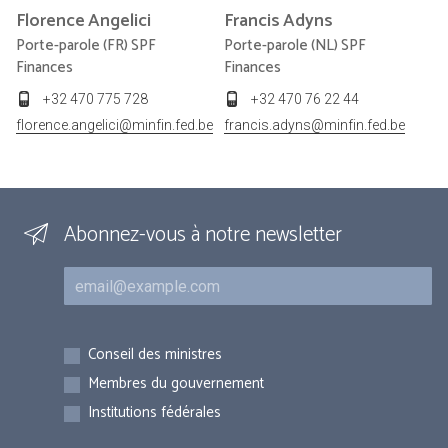
Florence
Angelici
Francis
Adyns
Porte-parole (FR) SPF
Porte-parole (NL) SPF
Finances
Finances
+32 470 775 728
+32 470 76 22 44
florence.angelici@minfin.fed.be
francis.adyns@minfin.fed.be
Abonnez-vous à notre newsletter
Courriel
Inscriptions
Conseil des ministres
Membres du gouvernement
Institutions fédérales